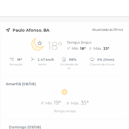
Paulo Afonso, BA
Atualizado às 01h44
18°
Tempo limpo
Mín.
18°
Máx.
33°
18°
2.47 km/h
98%
0% (0mm)
Sensação
Vento
Umidade do
Chance de chuva
ar
Amanhã (08/08)
19°
35°
Mín.
Máx.
Tempo limpo
Domingo (09/08)