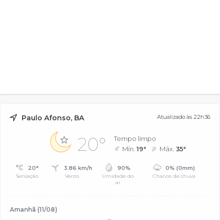
Paulo Afonso, BA
Atualizado às 22h36
20°
Tempo limpo
Mín.
19°
Máx.
35°
20°
3.86 km/h
90%
0% (0mm)
Sensação
Vento
Umidade do
Chance de chuva
ar
Amanhã (11/08)