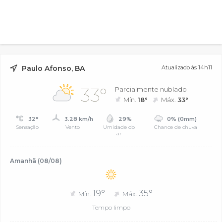
Paulo Afonso, BA
Atualizado às 14h11
33°
Parcialmente nublado
Mín.
18°
Máx.
33°
32°
3.28 km/h
29%
0% (0mm)
Sensação
Vento
Umidade do
Chance de chuva
ar
Amanhã (08/08)
19°
35°
Mín.
Máx.
Tempo limpo