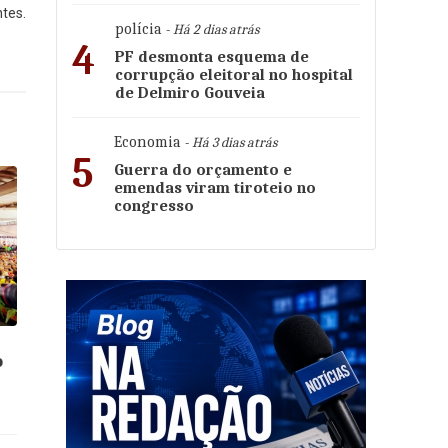
tes.
polícia
- Há 2 dias atrás
4
PF desmonta esquema de
corrupção eleitoral no hospital
de Delmiro Gouveia
Economia
- Há 3 dias atrás
5
Guerra do orçamento e
emendas viram tiroteio no
congresso
o