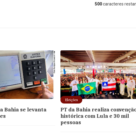
500
caracteres restan
Eleições
da Bahia se levanta
PT da Bahia realiza convençã
ões
histórica com Lula e 30 mil
pessoas