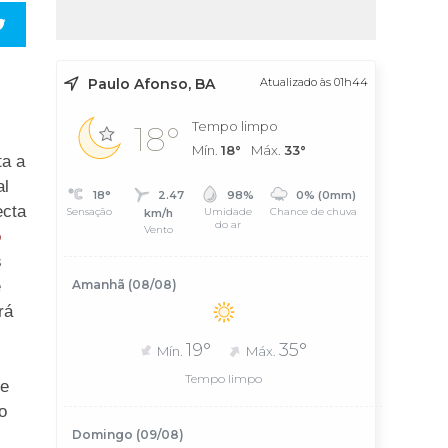
Paulo Afonso, BA
Atualizado às 01h44
Tempo limpo
18°
Mín.
18°
Máx.
33°
ta a
al
18°
2.47
98%
0% (0mm)
ecta
Sensação
Umidade
Chance de chuva
km/h
do ar
Vento
o
s
e
Amanhã (08/08)
rá
19°
35°
Mín.
Máx.
Tempo limpo
le
o
Domingo (09/08)