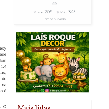
20°
34°
Mín.
Máx.
Tempo nublado
racy
ade
 Em
 1,4
as,
 de
o na
ão é
Mais lidas
s. O