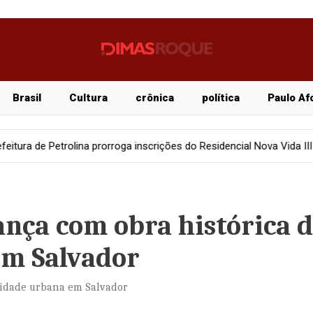
Brasil
Cultura
crônica
política
Paulo Af
prorroga inscrições do Residencial Nova Vida III por mais 15 dias
nça com obra histórica 
em Salvador
lidade urbana em Salvador