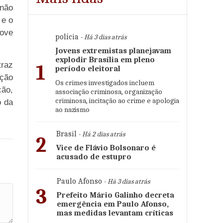
 não
 e o
move
polícia
- Há 3 dias atrás
Jovens extremistas planejavam
explodir Brasília em pleno
traz
1
período eleitoral
ção
Os crimes investigados incluem
ção,
associação criminosa, organização
criminosa, incitação ao crime e apologia
o da
ao nazismo
Brasil
- Há 2 dias atrás
2
Vice de Flávio Bolsonaro é
acusado de estupro
Paulo Afonso
- Há 3 dias atrás
3
Prefeito Mário Galinho decreta
emergência em Paulo Afonso,
mas medidas levantam críticas