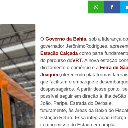
O
Governo da Bahia
, sob a liderança do
governador JerônimoRodrigues, apresen
Estação Calçada
como parte fundament
do percurso do
VRT
. A nova estação con
diretamente o comércio e a
Feira de Sã
Joaquim
,oferecendo plataformas laterai
que facilitam o embarque e desembarqu
dospassageiros. A partir desse ponto, se
possível seguir em direção à Ilha deSão
João, Paripe, Estrada do Derba e,
futuramente, às áreas da Baixa do Fisca
Estação Retiro. Essa integração reforça 
compromisso do Estado em ampliar