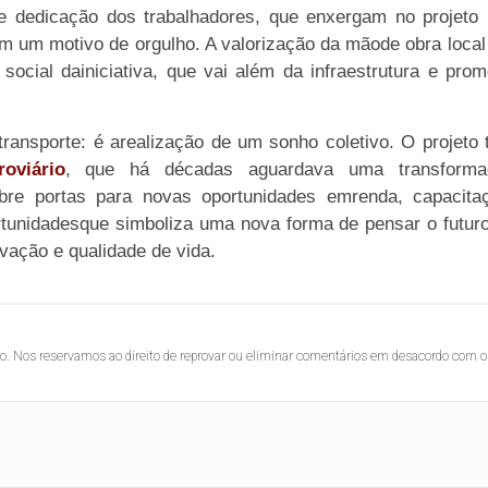
e dedicação dos trabalhadores, que enxergam no projeto
um motivo de orgulho. A valorização da mãode obra local
 social dainiciativa, que vai além da infraestrutura e pro
ansporte: é arealização de um sonho coletivo. O projeto 
roviário
, que há décadas aguardava uma transforma
bre portas para novas oportunidades emrenda, capacita
rtunidadesque simboliza uma nova forma de pensar o futur
vação e qualidade de vida.
lo. Nos reservamos ao direito de reprovar ou eliminar comentários em desacordo com o