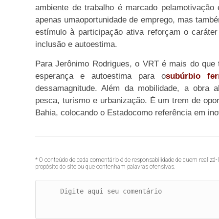
ambiente de trabalho é marcado pelamotivação 
apenas umaoportunidade de emprego, mas também 
estímulo à participação ativa reforçam o caráter
inclusão e autoestima.
Para Jerônimo Rodrigues, o VRT é mais do que tr
esperança e autoestima para o
subúrbio fer
dessamagnitude. Além da mobilidade, a obra a
pesca, turismo e urbanização. É um trem de opo
Bahia, colocando o Estadocomo referência em ino
* O conteúdo de cada comentário é de responsabilidade de quem realizá-
propósito do site ou que contenham palavras ofensivas.