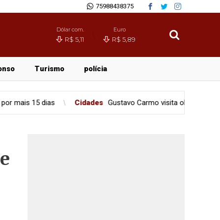
75988438375
Dólar com.
Euro
R$ 5,11
R$ 5,89
onso
Turismo
polícia
Cidades
Gustavo Carmo visita obra do CAPS III e reforça com
de