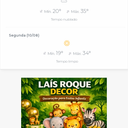
20°
35°
Mín.
Máx.
Tempo nublado
Segunda (10/08)
19°
34°
Mín.
Máx.
Tempo limpo