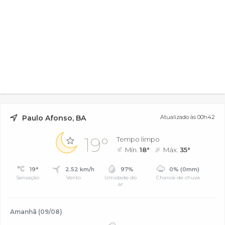
Paulo Afonso, BA
Atualizado às 00h42
19°
Tempo limpo
Mín.
18°
Máx.
35°
19°
2.52 km/h
97%
0% (0mm)
Sensação
Vento
Umidade do
Chance de chuva
ar
Amanhã (09/08)