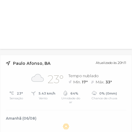
Paulo Afonso, BA
Atualizado às 20h11
23°
Tempo nublado
Mín.
17°
Máx.
33°
23°
5.43 km/h
64%
0% (0mm)
Sensação
Vento
Umidade do
Chance de chuva
ar
Amanhã (06/08)