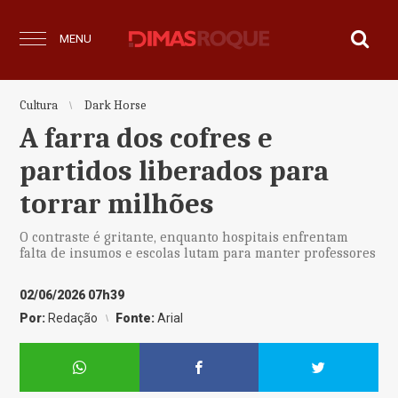
MENU
Cultura
Dark Horse
A farra dos cofres e
partidos liberados para
torrar milhões
O contraste é gritante, enquanto hospitais enfrentam
falta de insumos e escolas lutam para manter professores
02/06/2026 07h39
Por:
Redação
Fonte:
Arial