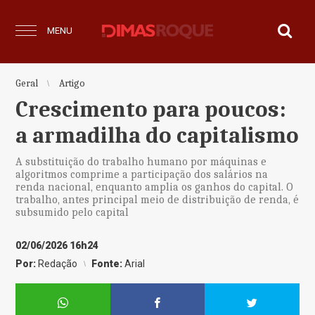
MENU
Geral
Artigo
Crescimento para poucos:
a armadilha do capitalismo
A substituição do trabalho humano por máquinas e
algoritmos comprime a participação dos salários na
renda nacional, enquanto amplia os ganhos do capital. O
trabalho, antes principal meio de distribuição de renda, é
subsumido pelo capital
02/06/2026 16h24
Por:
Redação
Fonte:
Arial