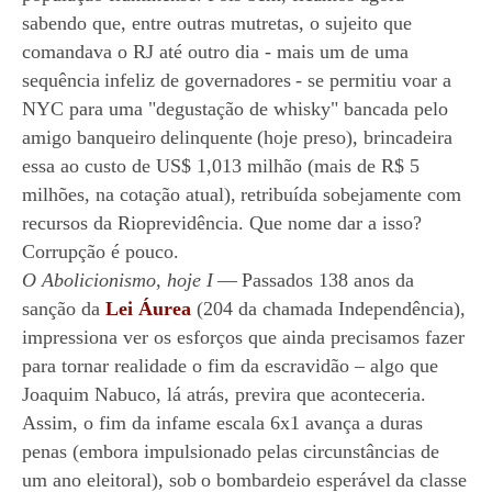
sabendo que, entre outras mutretas, o sujeito que
comandava o RJ até outro dia - mais um de uma
sequência
infeliz de governadores
- se permitiu voar a
NYC para uma "degustação de whisky" bancada pelo
amigo banqueiro
delinquente
(hoje preso), brincadeira
essa ao custo de US$ 1,013 milhão (mais de R$ 5
milhões, na cotação atual),
retribuída sobejamente com
recursos da Rioprevidência. Que nome dar a isso?
Corrupção é pouco.
O Abolicionismo, hoje I
—
Passados 138 anos da
sanção da
Lei Áurea
(204 da chamada Independência),
impressiona ver os esforços que ainda precisamos fazer
para tornar realidade o fim da escravidão – algo que
Joaquim Nabuco, lá atrás, previra que aconteceria.
Assim, o fim da infame escala 6x1 avança a duras
penas (embora impulsionado pelas circunstâncias de
um ano eleitoral), sob
o bombardeio esperável
da classe