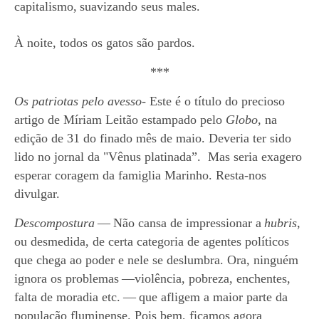
capitalismo,
suavizando seus males.
À noite, todos os gatos são pardos.
***
O
s patriotas pelo avesso
- Este é o título do precioso
artigo de Míriam Leitão estampado pelo
Globo,
na
edição de 31 do finado mês de maio. Deveria ter sido
lido no jornal da "Vênus platinada”. Mas seria exagero
esperar coragem da famiglia Marinho. Resta-nos
divulgar.
Descompostura
—
Não cansa de impressionar a
hubris
,
ou desmedida, de certa categoria de agentes políticos
que chega ao poder e nele se deslumbra. Ora, ninguém
ignora os problemas
—violência, pobreza, enchentes,
falta de moradia etc.
—
que afligem a maior parte da
população fluminense. Pois bem, ficamos agora