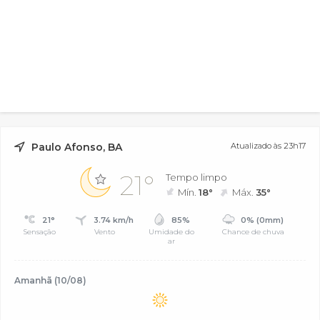
Paulo Afonso, BA
Atualizado às 23h17
21°
Tempo limpo
Mín.
18°
Máx.
35°
21°
3.74 km/h
85%
0% (0mm)
Sensação
Vento
Umidade do
Chance de chuva
ar
Amanhã (10/08)