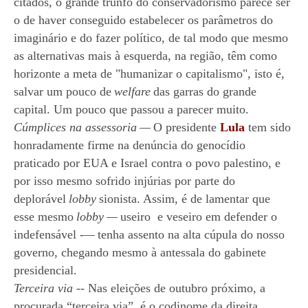
citados, o grande trunfo do conservadorismo parece ser
o de haver conseguido estabelecer os parâmetros do
imaginário e do fazer político, de tal modo que mesmo
as alternativas mais à esquerda, na região, têm como
horizonte a meta de "humanizar o capitalismo", isto é,
salvar um pouco de
welfare
das garras do grande
capital. Um pouco que passou a parecer muito.
Cúmplices na assessoria
—
O presidente
Lula
tem sido
honradamente firme na denúncia do genocídio
praticado por EUA e Israel contra o povo palestino, e
por isso mesmo sofrido injúrias por parte do
deplorável
lobby
sionista. Assim, é de lamentar que
esse mesmo
lobby
—
useiro e veseiro em defender o
indefensável -
—
tenha assento na alta cúpula do nosso
governo, chegando mesmo à antessala do gabinete
presidencial.
Terceira via
-- Nas eleições de outubro próximo, a
procurada “terceira via” é o codinome da direita