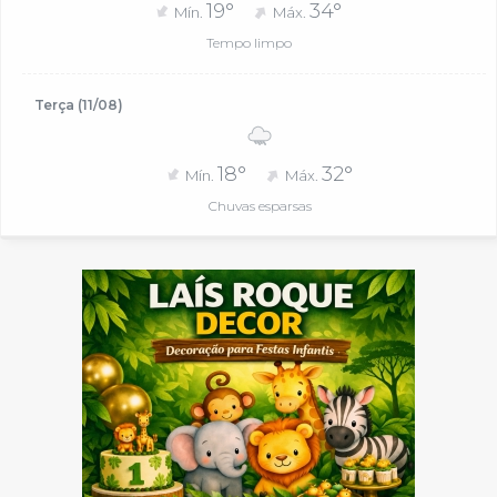
19°
34°
Mín.
Máx.
Tempo limpo
Terça (11/08)
18°
32°
Mín.
Máx.
Chuvas esparsas