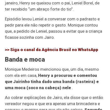
janeiro, Henry se queixou com o pai, Leniel Borel, de
ter recebido “um abraço forte do tio”.
Episódio levou Leniel a conversar com o padrasto e
pedir para ele não repetir o gesto. Monique contou
que, a pedido de Leniel, passou a evitar que a criança
ficasse sozinha com Jairo.
>> Siga o canal da
Agência Brasil
no WhatsApp
Banda e moca
Monique Medeiros mencionou que, um dia, mesmo
com ela em casa,
Henry a procurou e comentou
que Jairinho tinha dado uma banda (rasteira) e
uma moca (soco na cabeça) nele
.
Ao cobrar explicações de Jairo, ela disse que o então
vereador negou e que era apenas uma brincadeira e
segurou o menino para que ele não caísse.
Segundo