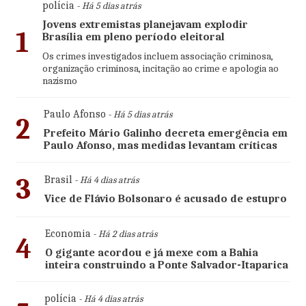
polícia
- Há 5 dias atrás
Jovens extremistas planejavam explodir
1
Brasília em pleno período eleitoral
Os crimes investigados incluem associação criminosa,
organização criminosa, incitação ao crime e apologia ao
nazismo
Paulo Afonso
- Há 5 dias atrás
2
Prefeito Mário Galinho decreta emergência em
Paulo Afonso, mas medidas levantam críticas
3
Brasil
- Há 4 dias atrás
Vice de Flávio Bolsonaro é acusado de estupro
Economia
- Há 2 dias atrás
4
O gigante acordou e já mexe com a Bahia
inteira construindo a Ponte Salvador-Itaparica
polícia
- Há 4 dias atrás