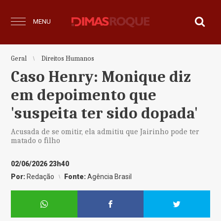
MENU
Geral
Direitos Humanos
Caso Henry: Monique diz
em depoimento que
'suspeita ter sido dopada'
Acusada de se omitir, ela admitiu que Jairinho pode ter
matado o filho
02/06/2026 23h40
Por:
Redação
Fonte:
Agência Brasil