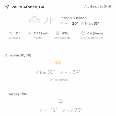
Paulo Afonso, BA
Atualizado às 06h11
21°
Tempo nublado
Mín.
20°
Máx.
35°
21°
3.67 km/h
87%
0% (0mm)
Sensação
Vento
Umidade do
Chance de chuva
ar
Amanhã (10/08)
20°
34°
Mín.
Máx.
Tempo limpo
Terça (11/08)
19°
33°
Mín.
Máx.