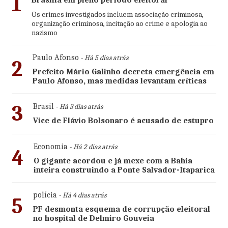
1
Brasília em pleno período eleitoral
Os crimes investigados incluem associação criminosa,
organização criminosa, incitação ao crime e apologia ao
nazismo
Paulo Afonso
- Há 5 dias atrás
2
Prefeito Mário Galinho decreta emergência em
Paulo Afonso, mas medidas levantam críticas
3
Brasil
- Há 3 dias atrás
Vice de Flávio Bolsonaro é acusado de estupro
Economia
- Há 2 dias atrás
4
O gigante acordou e já mexe com a Bahia
inteira construindo a Ponte Salvador-Itaparica
polícia
- Há 4 dias atrás
5
PF desmonta esquema de corrupção eleitoral
no hospital de Delmiro Gouveia