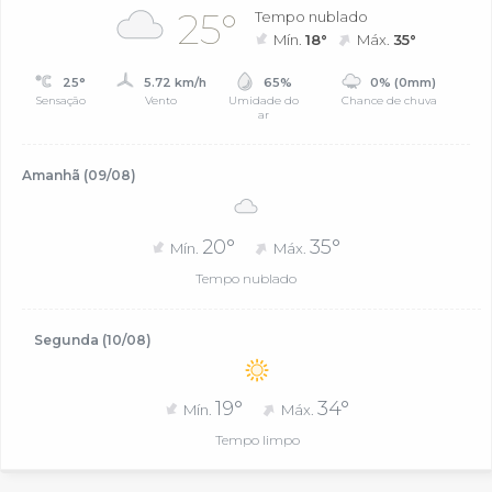
25°
Tempo nublado
Mín.
18°
Máx.
35°
25°
5.72 km/h
65%
0% (0mm)
Sensação
Vento
Umidade do
Chance de chuva
ar
Amanhã (09/08)
20°
35°
Mín.
Máx.
Tempo nublado
Segunda (10/08)
19°
34°
Mín.
Máx.
Tempo limpo