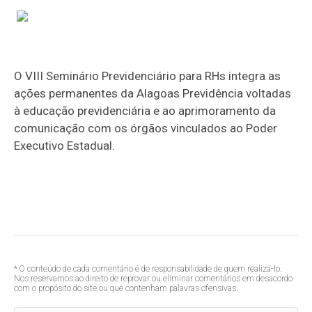
O VIII Seminário Previdenciário para RHs integra as
ações permanentes da Alagoas Previdência voltadas
à educação previdenciária e ao aprimoramento da
comunicação com os órgãos vinculados ao Poder
Executivo Estadual.
* O conteúdo de cada comentário é de responsabilidade de quem realizá-lo.
Nos reservamos ao direito de reprovar ou eliminar comentários em desacordo
com o propósito do site ou que contenham palavras ofensivas.