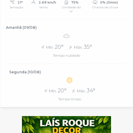
21°
2.69 km/h
75%
0% (0mm)
Sensação
Vento
Umidade do
Chance de chuva
ar
Amanhã (09/08)
20°
35°
Mín.
Máx.
Tempo nublado
Segunda (10/08)
20°
34°
Mín.
Máx.
Tempo limpo