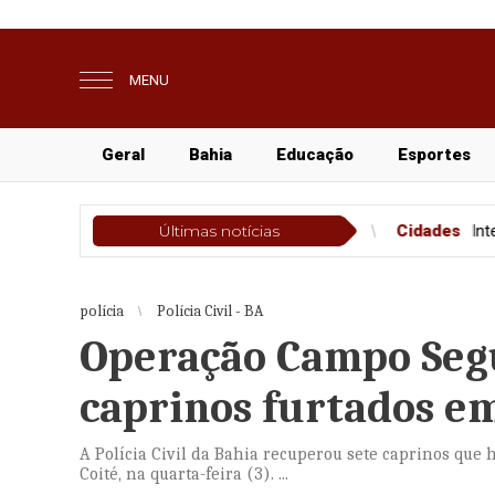
MENU
Geral
Bahia
Educação
Esportes
ste segundo semestre
Últimas notícias
Cidades
Intermunicipal 2026: Seleção 
polícia
Polícia Civil - BA
Operação Campo Segu
caprinos furtados em
A Polícia Civil da Bahia recuperou sete caprinos que
Coité, na quarta-feira (3). ...