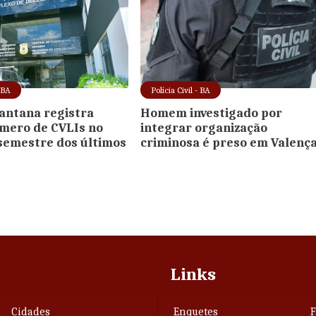
- BA
Polícia Civil - BA
Santana registra
Homem investigado por
mero de CVLIs no
integrar organização
semestre dos últimos
criminosa é preso em Valenç
Links
Cidades
Enquetes
F