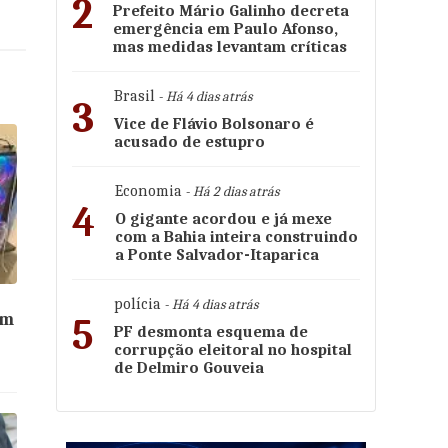
2
Prefeito Mário Galinho decreta
emergência em Paulo Afonso,
mas medidas levantam críticas
Brasil
- Há 4 dias atrás
3
Vice de Flávio Bolsonaro é
acusado de estupro
Economia
- Há 2 dias atrás
4
O gigante acordou e já mexe
com a Bahia inteira construindo
a Ponte Salvador-Itaparica
polícia
- Há 4 dias atrás
am
5
PF desmonta esquema de
corrupção eleitoral no hospital
de Delmiro Gouveia