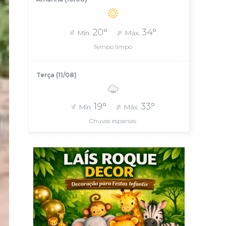
20°
34°
Mín.
Máx.
Tempo limpo
Terça (11/08)
19°
33°
Mín.
Máx.
Chuvas esparsas