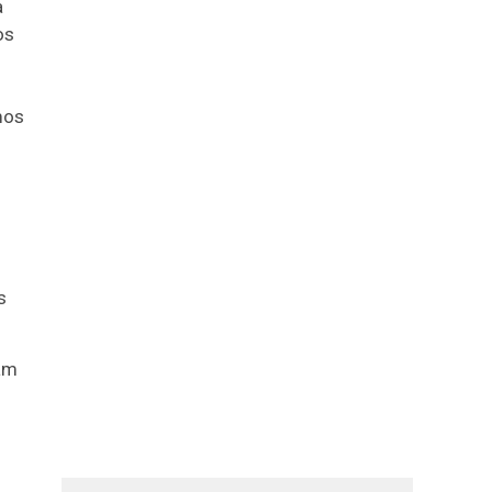
a
os
mos
s
ram