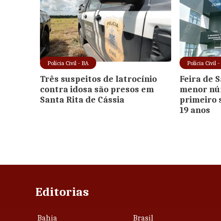
Polícia Civil - BA
Polícia Civil 
Três suspeitos de latrocínio
Feira de 
contra idosa são presos em
menor nú
Santa Rita de Cássia
primeiro 
19 anos
Editorias
Bahia
Brasil