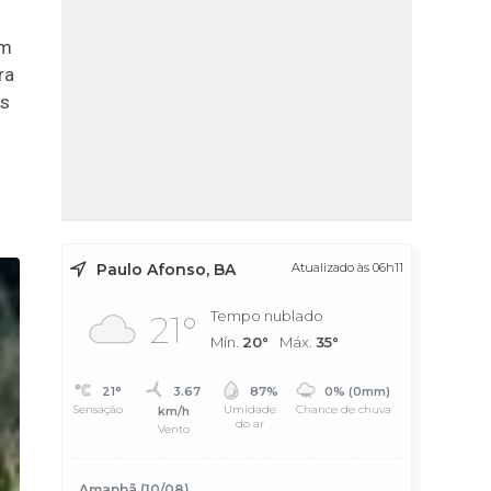
am
ra
is
Paulo Afonso, BA
Atualizado às 06h11
Tempo nublado
21°
Mín.
20°
Máx.
35°
21°
3.67
87%
0% (0mm)
Sensação
Umidade
Chance de chuva
km/h
do ar
Vento
Amanhã (10/08)