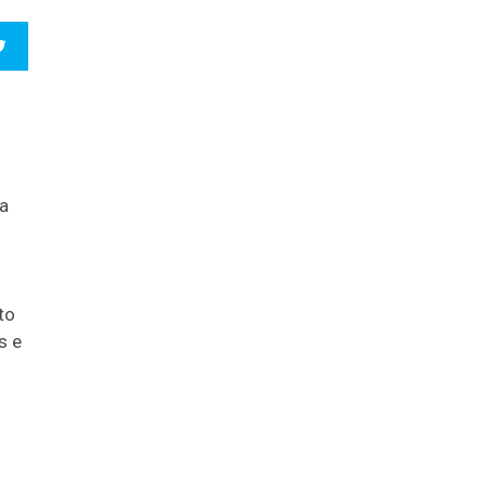
 a
to
s e