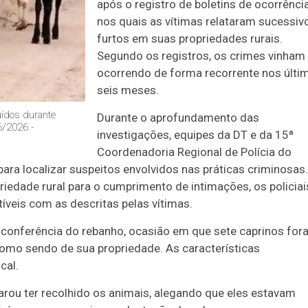
após o registro de boletins de ocorrênci
nos quais as vítimas relataram sucessiv
furtos em suas propriedades rurais.
Segundo os registros, os crimes vinham
ocorrendo de forma recorrente nos últi
seis meses.
uídos durante
Durante o aprofundamento das
6/2026 -
investigações, equipes da DT e da 15ª
Coordenadoria Regional de Polícia do
 para localizar suspeitos envolvidos nas práticas criminosas.
dade rural para o cumprimento de intimações, os policiai
íveis com as descritas pelas vítimas.
 a conferência do rebanho, ocasião em que sete caprinos fo
omo sendo de sua propriedade. As características
cal.
rou ter recolhido os animais, alegando que eles estavam