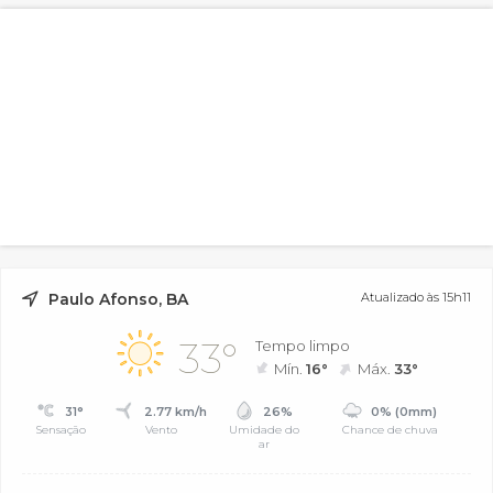
Paulo Afonso, BA
Atualizado às 15h11
33°
Tempo limpo
Mín.
16°
Máx.
33°
31°
2.77 km/h
26%
0% (0mm)
Sensação
Vento
Umidade do
Chance de chuva
ar