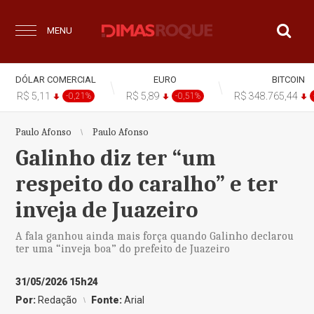
MENU
DÓLAR COMERCIAL
EURO
BITCOIN
R$ 5,11
R$ 5,89
R$ 348.765,44
-0,21%
-0,51%
Paulo Afonso
Paulo Afonso
Galinho diz ter “um
respeito do caralho” e ter
inveja de Juazeiro
A fala ganhou ainda mais força quando Galinho declarou
ter uma “inveja boa” do prefeito de Juazeiro
31/05/2026 15h24
Por:
Redação
Fonte:
Arial