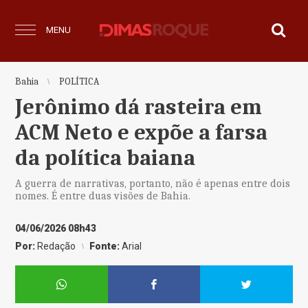
MENU
Bahia
POLÍTICA
Jerônimo dá rasteira em
ACM Neto e expõe a farsa
da política baiana
A guerra de narrativas, portanto, não é apenas entre dois
nomes. É entre duas visões de Bahia.
04/06/2026 08h43
Por:
Redação
Fonte:
Arial