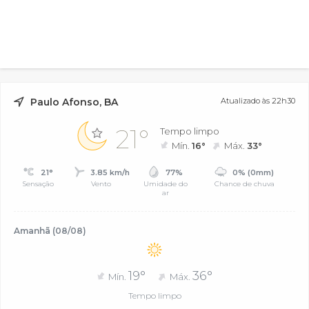
Paulo Afonso, BA
Atualizado às 22h30
21°
Tempo limpo
Mín.
16°
Máx.
33°
21°
3.85 km/h
77%
0% (0mm)
Sensação
Vento
Umidade do
Chance de chuva
ar
Amanhã (08/08)
19°
36°
Mín.
Máx.
Tempo limpo