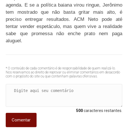
agenda. E se a política baiana virou ringue, Jerônimo
tem mostrado que não basta gritar mais alto, é
preciso entregar resultados. ACM Neto pode até
tentar vender espetáculo, mas quem vive a realidade
sabe que promessa não enche prato nem paga
aluguel.
* O conteúdo de cada comentário é de responsabilidade de quem realizá-lo.
Nos reservamos ao direito de reprovar ou eliminar comentários em desacordo
com o propósito do site ou que contenham palavras ofensivas.
500
caracteres restantes.
Comentar