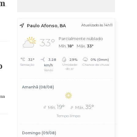
em
Paulo Afonso, BA
Atualizado às 14h11
Parcialmente nublado
33°
Mín.
18°
Máx.
33°
32°
3.28
29%
0% (0mm)
o
Sensação
Umidade
Chance de chuva
km/h
do ar
Vento
Amanhã (08/08)
uma
19°
35°
Mín.
Máx.
Tempo limpo
Domingo (09/08)