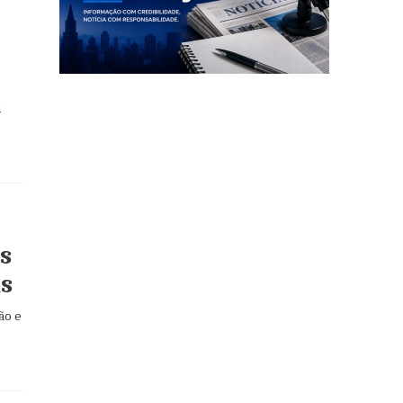
u
s
as
ão e