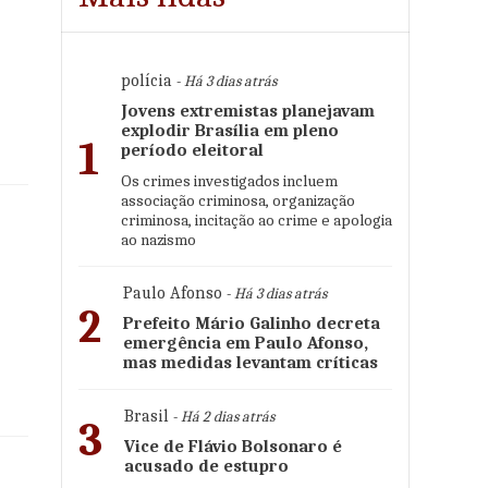
polícia
- Há 3 dias atrás
Jovens extremistas planejavam
explodir Brasília em pleno
1
período eleitoral
Os crimes investigados incluem
associação criminosa, organização
criminosa, incitação ao crime e apologia
ao nazismo
Paulo Afonso
- Há 3 dias atrás
2
Prefeito Mário Galinho decreta
emergência em Paulo Afonso,
mas medidas levantam críticas
Brasil
- Há 2 dias atrás
3
Vice de Flávio Bolsonaro é
acusado de estupro