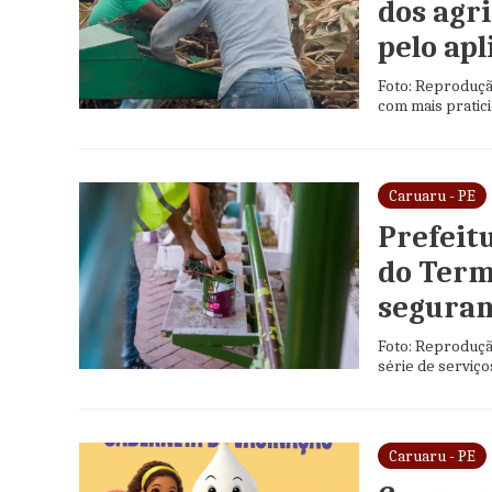
dos agr
pelo ap
Foto: Reproduçã
com mais pratici
Caruaru - PE
Prefeit
do Term
seguran
Foto: Reproduçã
série de serviço
Caruaru - PE