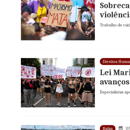
Sobreca
violênci
Trabalho de cui
Direitos Huma
Lei Mar
avanços
Especialistas a
07
Bahia