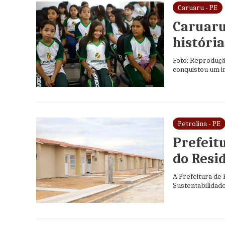
Caruaru - PE
Caruaru
história
Foto: Reproduçã
conquistou um i
Petrolina - PE
Prefeit
do Resid
A Prefeitura de
Sustentabilidad