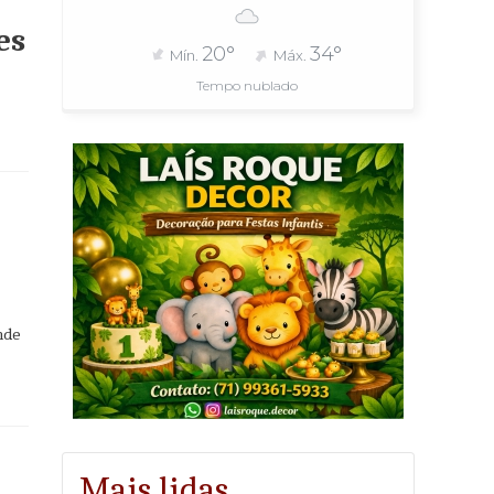
es
20°
34°
Mín.
Máx.
Tempo nublado
nde
Mais lidas