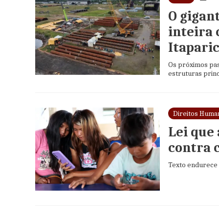
O gigan
inteira
Itapari
Os próximos pas
estruturas princ
Direitos Huma
Lei que
contra 
Texto endurece p