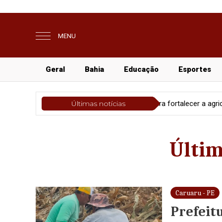
MENU
Geral
Bahia
Educação
Esportes
icipa de intercâmbio para fortalecer a agricultura familiar
Últimas notícias
Gera
Últim
Caruaru - PE
Prefeit