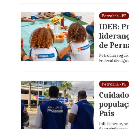
Petrolina - PE
IDEB: P
lideran
de Per
Petrolina segue
Federal divulgou
Petrolina - PE
Cuidado
populaç
Pais
Infelizmente, se
ficou ainda mais