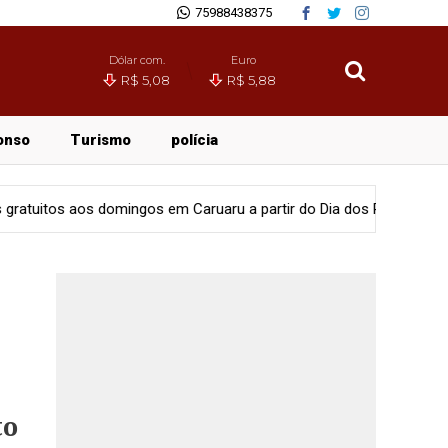
75988438375
Dólar com.
Euro
R$ 5,08
R$ 5,88
onso
Turismo
polícia
em Caruaru a partir do Dia dos Pais
Cidades
Centro de Cirur
to