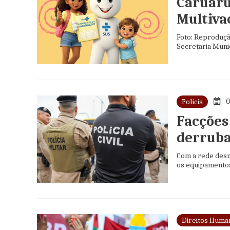
Caruaru
Multiva
Foto: Reproduçã
Secretaria Munic
0
Polícia
Facções
derruba
Com a rede desm
os equipamento
Direitos Huma