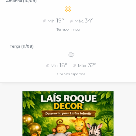
Amanhã (10/08)
19°
34°
Mín.
Máx.
Tempo limpo
Terça (11/08)
18°
32°
Mín.
Máx.
Chuvas esparsas