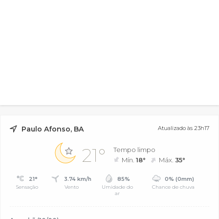
Paulo Afonso, BA
Atualizado às 23h17
21°
Tempo limpo
Mín.
18°
Máx.
35°
21°
3.74 km/h
85%
0% (0mm)
Sensação
Vento
Umidade do
Chance de chuva
ar