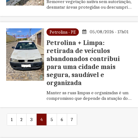
Remover vegetação nativa sem autorização,
desmatar áreas protegidas ou descumpri a
legislação ambiental, pode resultar em
multas aplicadas pelo Ins...
05/08/2026 - 17h01
Petrolina - PE
Petrolina + Limpa:
retirada de veículos
abandonados contribui
para uma cidade mais
segura, saudável e
organizada
Manter as ruas limpas e organizadas é um
compromisso que depende da atuação do
poder público e da colaboração da
população. Em Petrolina, esse trab...
1
2
3
4
5
6
7